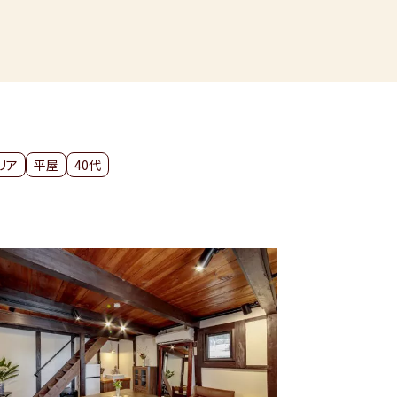
リア
平屋
40代