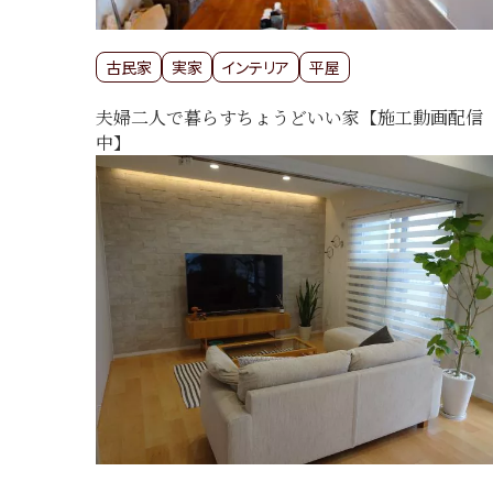
古民家
実家
インテリア
平屋
夫婦二人で暮らすちょうどいい家【施工動画配信
中】