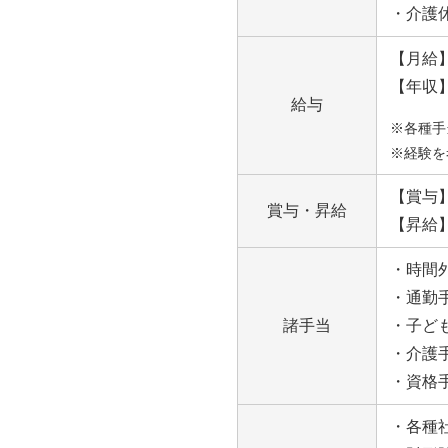
・介護
【月給】2
【年収】2
給与
※各種手
※経験を
【賞与
賞与・昇給
【昇給
・時間
・通勤
諸手当
・子ど
・介護
・資格
・各種