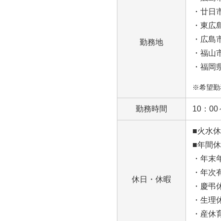
・廿日
・東広
・広島
勤務地
・福山
・福岡
※希望勤
勤務時間
10：0
■火水
■年間休
・年末
・年次
休日・休暇
・慶弔
・生理
・産休