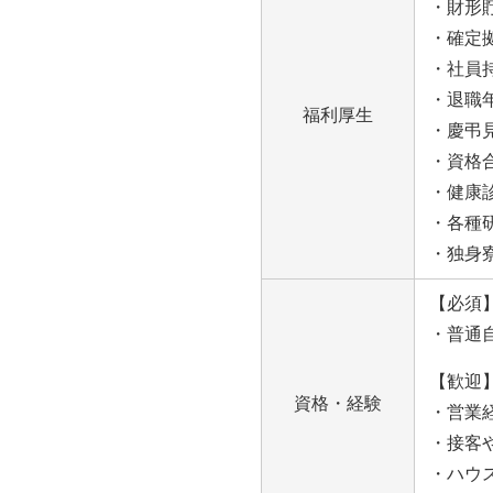
・財形
・確定
・社員
・退職
福利厚生
・慶弔
・資格
・健康
・各種
・独身
【必須
・普通
【歓迎
資格・経験
・営業
・接客
・ハウ