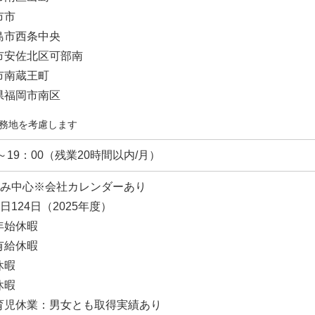
市市
島市西条中央
市安佐北区可部南
市南蔵王町
県福岡市南区
務地を考慮します
0～19：00（残業20時間以内/月）
休み中心※会社カレンダーあり
日124日（2025年度）
年始休暇
有給休暇
休暇
休暇
育児休業：男女とも取得実績あり