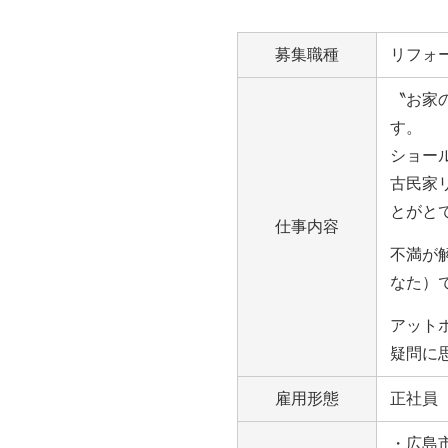
募集職種
リフォー
〝お家
す。
ショー
古民家
とがと
仕事内容
不満が
なた）
アット
疑問に
雇用形態
正社員
・広島