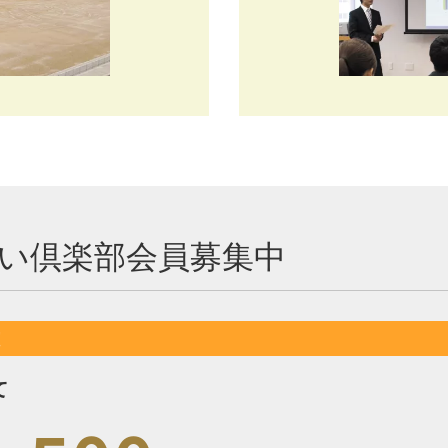
い倶楽部
会員募集中
！
て