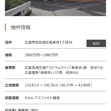
物件情報
住所
広島市安佐南区長楽寺1丁目34
MAP
価格
1860万円〜1980万円
最寄駅
広島高速交通アストラムライン「長楽寺」駅 徒歩7分、
広島電鉄「長楽寺」バス停 徒歩6分
土地面積
133.47㎡ 〜 145.35㎡ （ 40.37坪 〜 43.96坪 ）
前面道路
4.5m、アスファルト舗装
引き渡し予定
要ご相談